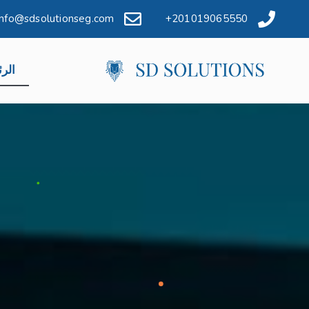
info@sdsolutionseg.com
201019065550+
الرئ