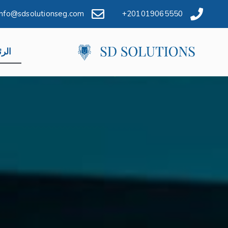
info@sdsolutionseg.com
201019065550+
الرئ