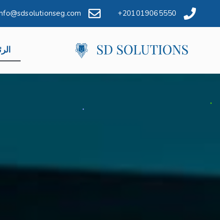
info@sdsolutionseg.com
201019065550+
الرئ